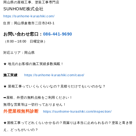
岡山県の屋根工事、塗装工事専門店
SUNHOME株式会社
https://sunhome-kurashiki.com/
住所：岡山県倉敷市二日市243-1
お問い合わせ窓口：
086-441-9690
（8:00～18:00 日曜定休）
対応エリア：岡山県
★ 地元のお客様の施工実績多数掲載！
施工実績
https://sunhome-kurashiki.com/case/
★ 屋根工事っていくらくらいなの？見積りだけでもいいのかな？
➡屋根、外壁の無料点検をご利用ください！
無理な営業等は一切行っておりません！
外壁屋根無料診断
https://sunhome-kurashiki.com/inspection/
★屋根工事ってどれくらいかかるの？雨漏りは本当に止められるの？塗装と葺き替
え、どっちがいいの？