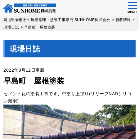
tog
nav
MENU
Skip
岡山県倉敷市の屋根修理・塗装工事専門 SUNHOME株式会社
>
新着情報
>
to
現場日誌
>
早島町 屋根塗装
main
content
現場日誌
2022年9月12日更新
早島町 屋根塗装
セメント瓦の塗装工事です、中塗り上塗り(リリーフNADシリコ
ン溶剤)