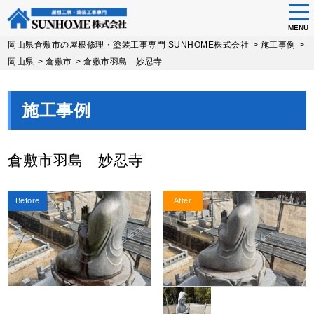
tog
nav
MENU
Skip
岡山県倉敷市の屋根修理・塗装工事専門 SUNHOME株式会社
>
施工事例
>
to
岡山県
>
倉敷市
>
倉敷市羽島 妙忍寺
main
content
施工事例
倉敷市羽島 妙忍寺
Before
After