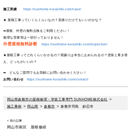
施工実績
https://sunhome-kurashiki.com/case/
★ 屋根工事っていくらくらいなの？見積りだけでもいいのかな？
➡屋根、外壁の無料点検をご利用ください！
無理な営業等は一切行っておりません！
外壁屋根無料診断
https://sunhome-kurashiki.com/inspection/
★屋根工事ってどれくらいかかるの？雨漏りは本当に止められるの？塗装と葺き替
え、どっちがいいの？
➡ どんなご質問でもお気軽にお問い合わせください！
お問い合わせ
https://sunhome-kurashiki.com/contact/
岡山県倉敷市の屋根修理・塗装工事専門 SUNHOME株式会社
>
施工事例
>
岡山県
>
倉敷市
>
倉敷市羽島 妙忍寺
< 前の記事
岡山市南区 屋根修繕