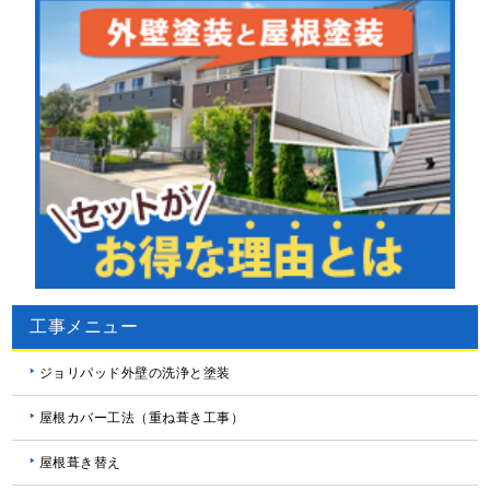
工事メニュー
ジョリパッド外壁の洗浄と塗装
屋根カバー工法（重ね葺き工事）
屋根葺き替え