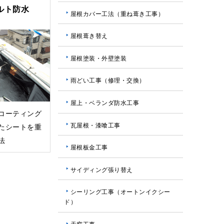
ルト防水
屋根カバー工法（重ね葺き工事）
屋根葺き替え
屋根塗装・外壁塗装
雨どい工事（修理・交換）
屋上・ベランダ防水工事
コーティング
瓦屋根・漆喰工事
たシートを重
法
屋根板金工事
サイディング張り替え
シーリング工事（オートンイクシー
ド）