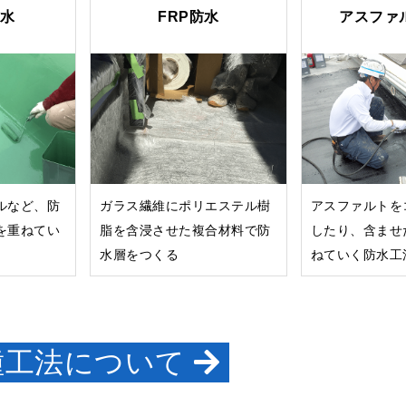
水
FRP防水
アスファ
ルなど、防
ガラス繊維にポリエステル樹
アスファルトを
を重ねてい
脂を含浸させた複合材料で防
したり、含ませ
水層をつくる
ねていく防水工
種工法について