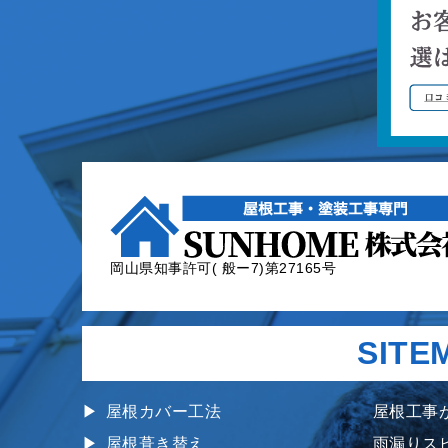
岡山県知事許可( 般ー7)第27165号
SITE
屋根カバー工法
屋根工事
屋根葺き替え
雨漏りス