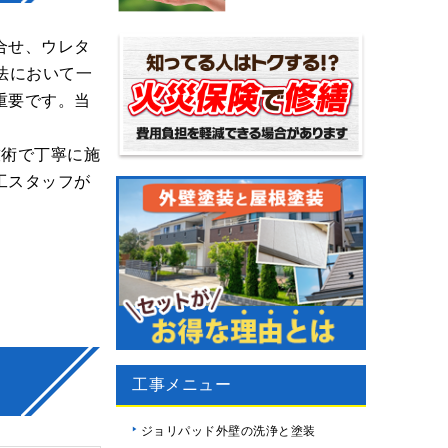
合せ、ウレタ
法において一
重要です。当
技術で丁寧に施
工スタッフが
工事メニュー
ジョリパッド外壁の洗浄と塗装