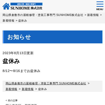
tog
nav
MENU
Skip
岡山県倉敷市の屋根修理・塗装工事専門 SUNHOME株式会社
>
新着情報
>
to
新着情報
>
盆休み
main
content
お知らせ
2023年8月13日更新
盆休み
8/12〜8/16までお盆休み
岡山県倉敷市の屋根修理・塗装工事専門 SUNHOME株式会社
>
新着情報
>
新着情報
>
盆休み
< 前の記事