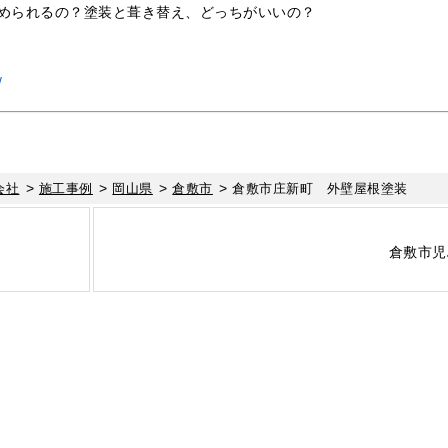
められるの？塗装と葺き替え、どっちがいいの？
/
>
>
>
>
会社
施工事例
岡山県
倉敷市
倉敷市庄新町 外壁屋根塗装
倉敷市児