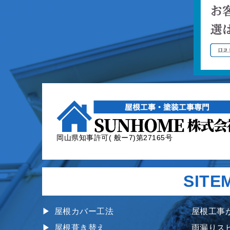
岡山県知事許可( 般ー7)第27165号
SITE
屋根カバー工法
屋根工事
屋根葺き替え
雨漏りス