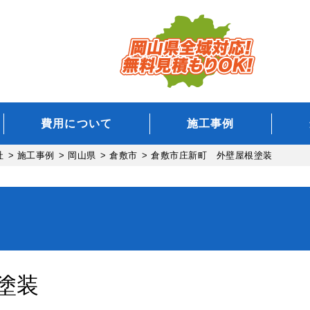
費用について
施工事例
社
>
施工事例
>
岡山県
>
倉敷市
>
倉敷市庄新町 外壁屋根塗装
塗装