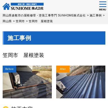
tog
nav
MENU
Skip
岡山県倉敷市の屋根修理・塗装工事専門 SUNHOME株式会社
>
施工事例
>
to
岡山県
>
笠岡市
>
笠岡市 屋根塗装
main
content
施工事例
笠岡市 屋根塗装
Before
After