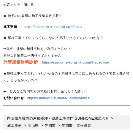
対応エリア：岡山県
★ 地元のお客様の施工実績多数掲載！
施工実績
https://sunhome-kurashiki.com/case/
★ 屋根工事っていくらくらいなの？見積りだけでもいいのかな？
➡屋根、外壁の無料点検をご利用ください！
無理な営業等は一切行っておりません！
外壁屋根無料診断
https://sunhome-kurashiki.com/inspection/
★屋根工事ってどれくらいかかるの？雨漏りは本当に止められるの？塗装と葺き替
え、どっちがいいの？
➡ どんなご質問でもお気軽にお問い合わせください！
お問い合わせ
https://sunhome-kurashiki.com/contact/
岡山県倉敷市の屋根修理・塗装工事専門 SUNHOME株式会社
>
施工事例
>
岡山県
>
笠岡市
>
笠岡市 屋根塗装