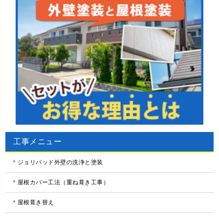
工事メニュー
ジョリパッド外壁の洗浄と塗装
屋根カバー工法（重ね葺き工事）
屋根葺き替え