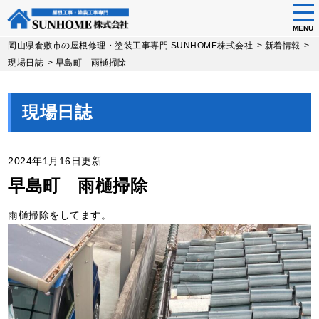
tog
nav
MENU
Skip
岡山県倉敷市の屋根修理・塗装工事専門 SUNHOME株式会社
>
新着情報
>
to
現場日誌
>
早島町 雨樋掃除
main
content
現場日誌
2024年1月16日更新
早島町 雨樋掃除
雨樋掃除をしてます。