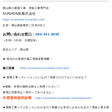
岡山県の屋根工事、塗装工事専門店
SUNHOME株式会社
https://sunhome-kurashiki.com/
住所：岡山県倉敷市二日市243-1
お問い合わせ窓口：
086-441-9690
（8:00～18:00 日曜定休）
対応エリア：岡山県
★ 地元のお客様の施工実績多数掲載！
施工実績
https://sunhome-kurashiki.com/case/
★ 屋根工事っていくらくらいなの？見積りだけでもいいのかな？
➡屋根、外壁の無料点検をご利用ください！
無理な営業等は一切行っておりません！
外壁屋根無料診断
https://sunhome-kurashiki.com/inspection/
★屋根工事ってどれくらいかかるの？雨漏りは本当に止められるの？塗装と葺き替