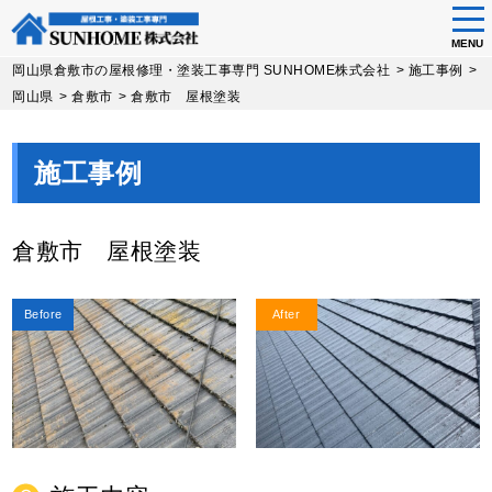
tog
nav
MENU
Skip
岡山県倉敷市の屋根修理・塗装工事専門 SUNHOME株式会社
>
施工事例
>
to
岡山県
>
倉敷市
>
倉敷市 屋根塗装
main
content
施工事例
倉敷市 屋根塗装
Before
After