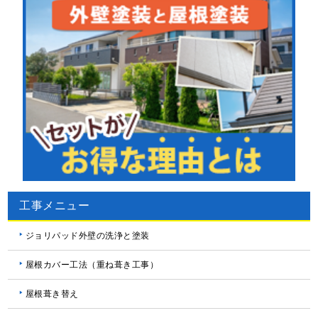
工事メニュー
ジョリパッド外壁の洗浄と塗装
屋根カバー工法（重ね葺き工事）
屋根葺き替え