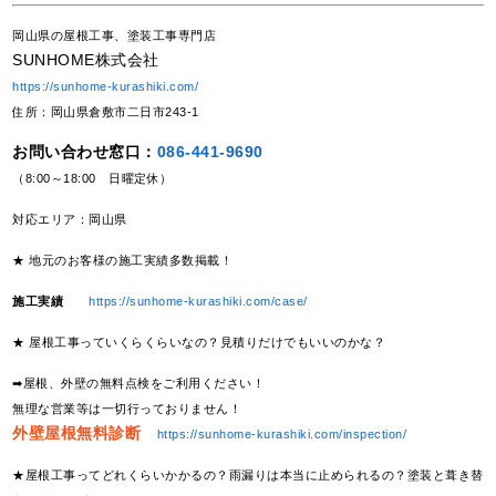
岡山県の屋根工事、塗装工事専門店
SUNHOME株式会社
https://sunhome-kurashiki.com/
住所：岡山県倉敷市二日市243-1
お問い合わせ窓口：
086-441-9690
（8:00～18:00 日曜定休）
対応エリア：岡山県
★ 地元のお客様の施工実績多数掲載！
施工実績
https://sunhome-kurashiki.com/case/
★ 屋根工事っていくらくらいなの？見積りだけでもいいのかな？
➡屋根、外壁の無料点検をご利用ください！
無理な営業等は一切行っておりません！
外壁屋根無料診断
https://sunhome-kurashiki.com/inspection/
★屋根工事ってどれくらいかかるの？雨漏りは本当に止められるの？塗装と葺き替