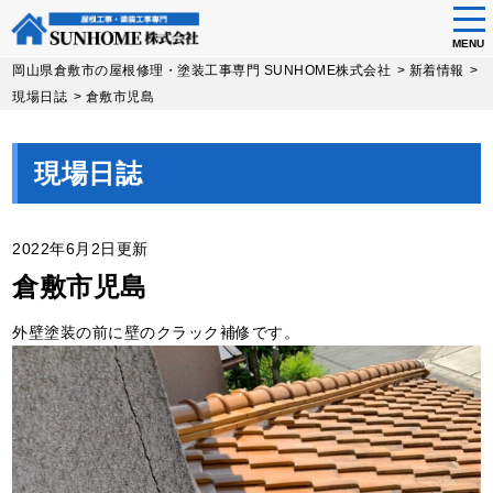
tog
nav
MENU
Skip
岡山県倉敷市の屋根修理・塗装工事専門 SUNHOME株式会社
>
新着情報
>
to
現場日誌
>
倉敷市児島
main
content
現場日誌
2022年6月2日更新
倉敷市児島
外壁塗装の前に壁のクラック補修です。