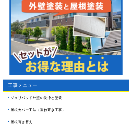
工事メニュー
ジョリパッド外壁の洗浄と塗装
屋根カバー工法（重ね葺き工事）
屋根葺き替え