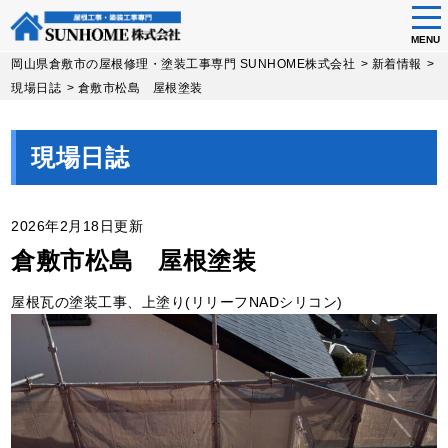
tog
nav
MENU
Skip
岡山県倉敷市の屋根修理・塗装工事専門 SUNHOME株式会社
>
新着情報
>
to
現場日誌
>
倉敷市松島 屋根塗装
main
content
現場日誌
2026年2月18日更新
倉敷市松島 屋根塗装
屋根瓦の塗装工事、上塗り(リリーフNADシリコン)