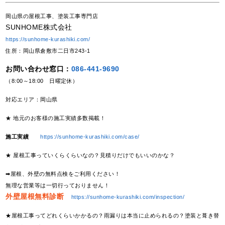
岡山県の屋根工事、塗装工事専門店
SUNHOME株式会社
https://sunhome-kurashiki.com/
住所：岡山県倉敷市二日市243-1
お問い合わせ窓口：
086-441-9690
（8:00～18:00 日曜定休）
対応エリア：岡山県
★ 地元のお客様の施工実績多数掲載！
施工実績
https://sunhome-kurashiki.com/case/
★ 屋根工事っていくらくらいなの？見積りだけでもいいのかな？
➡屋根、外壁の無料点検をご利用ください！
無理な営業等は一切行っておりません！
外壁屋根無料診断
https://sunhome-kurashiki.com/inspection/
★屋根工事ってどれくらいかかるの？雨漏りは本当に止められるの？塗装と葺き替