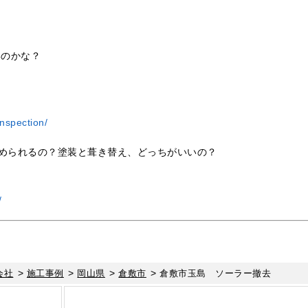
いのかな？
nspection/
められるの？塗装と葺き替え、どっちがいいの？
/
>
>
>
>
会社
施工事例
岡山県
倉敷市
倉敷市玉島 ソーラー撤去