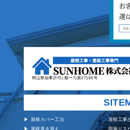
岡山県知事許可( 般ー7)第27165号
SITE
屋根カバー工法
屋根工事
屋根葺き替え
雨漏りス