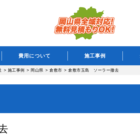
費用について
施工事例
社
>
施工事例
>
岡山県
>
倉敷市
>
倉敷市玉島 ソーラー撤去
去