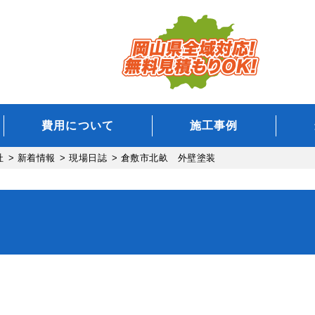
費用について
施工事例
社
>
新着情報
>
現場日誌
>
倉敷市北畝 外壁塗装