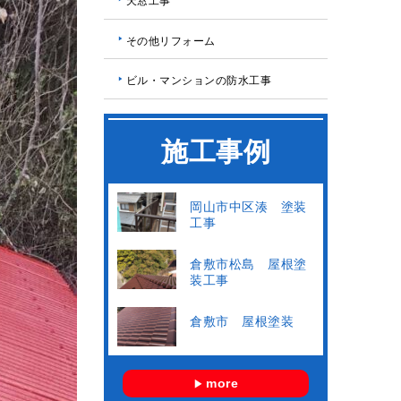
天窓工事
その他リフォーム
ビル・マンションの防水工事
施工事例
岡山市中区湊 塗装
工事
倉敷市松島 屋根塗
装工事
倉敷市 屋根塗装
more