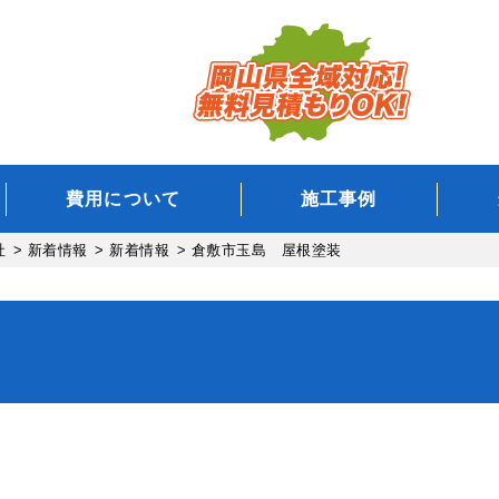
費用について
施工事例
社
>
新着情報
>
新着情報
>
倉敷市玉島 屋根塗装