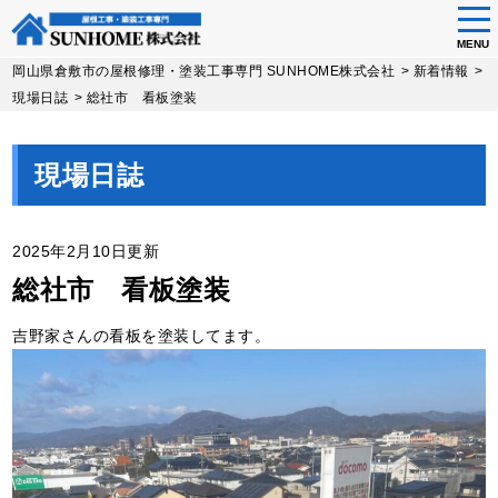
tog
nav
MENU
Skip
岡山県倉敷市の屋根修理・塗装工事専門 SUNHOME株式会社
>
新着情報
>
to
現場日誌
>
総社市 看板塗装
main
content
現場日誌
2025年2月10日更新
総社市 看板塗装
吉野家さんの看板を塗装してます。