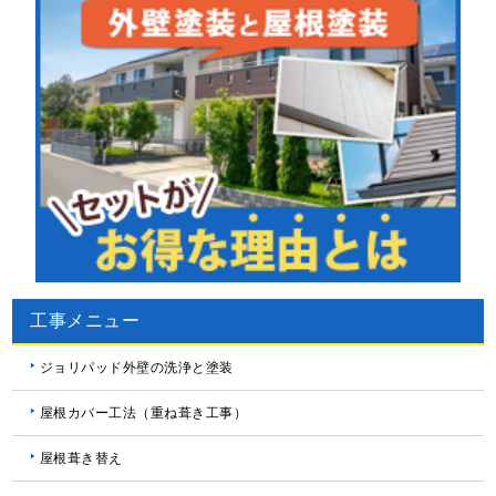
工事メニュー
ジョリパッド外壁の洗浄と塗装
屋根カバー工法（重ね葺き工事）
屋根葺き替え