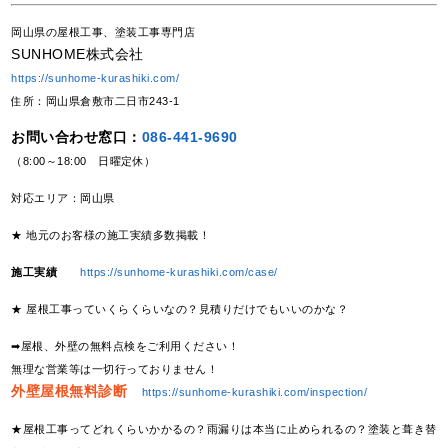
岡山県の屋根工事、塗装工事専門店
SUNHOME株式会社
https://sunhome-kurashiki.com/
住所：岡山県倉敷市二日市243-1
お問い合わせ窓口：
086-441-9690
（8:00～18:00 日曜定休）
対応エリア：岡山県
★ 地元のお客様の施工実績多数掲載！
施工実績
https://sunhome-kurashiki.com/case/
★ 屋根工事っていくらくらいなの？見積りだけでもいいのかな？
➡屋根、外壁の無料点検をご利用ください！
無理な営業等は一切行っておりません！
外壁屋根無料診断
https://sunhome-kurashiki.com/inspection/
★屋根工事ってどれくらいかかるの？雨漏りは本当に止められるの？塗装と葺き替