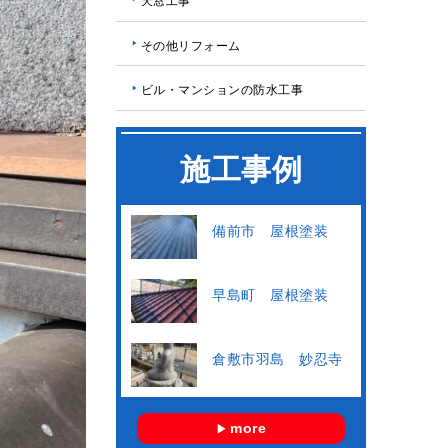
天窓工事
その他リフォーム
ビル・マンションの防水工事
施工事例
備前市 屋根塗装
早島町 屋根塗装
倉敷市羽島 妙忍寺
more