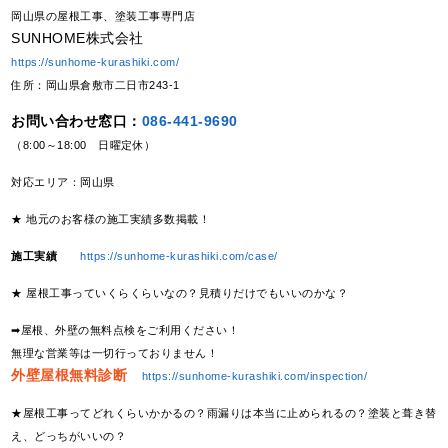
岡山県の屋根工事、塗装工事専門店
SUNHOME株式会社
https://sunhome-kurashiki.com/
住所：岡山県倉敷市二日市243-1
お問い合わせ窓口：
086-441-9690
（8:00～18:00 日曜定休）
対応エリア：岡山県
★ 地元のお客様の施工実績多数掲載！
施工実績
https://sunhome-kurashiki.com/case/
★ 屋根工事っていくらくらいなの？見積りだけでもいいのかな？
➡屋根、外壁の無料点検をご利用ください！
無理な営業等は一切行っておりません！
外壁屋根無料診断
https://sunhome-kurashiki.com/inspection/
★屋根工事ってどれくらいかかるの？雨漏りは本当に止められるの？塗装と葺き替
え、どっちがいいの？