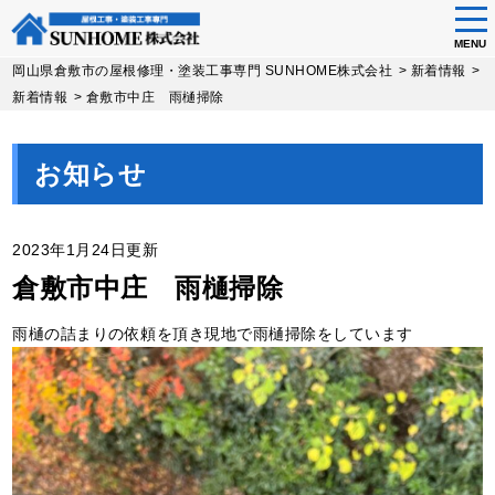
tog
nav
MENU
Skip
岡山県倉敷市の屋根修理・塗装工事専門 SUNHOME株式会社
>
新着情報
>
to
新着情報
>
倉敷市中庄 雨樋掃除
main
content
お知らせ
2023年1月24日更新
倉敷市中庄 雨樋掃除
雨樋の詰まりの依頼を頂き現地で雨樋掃除をしています