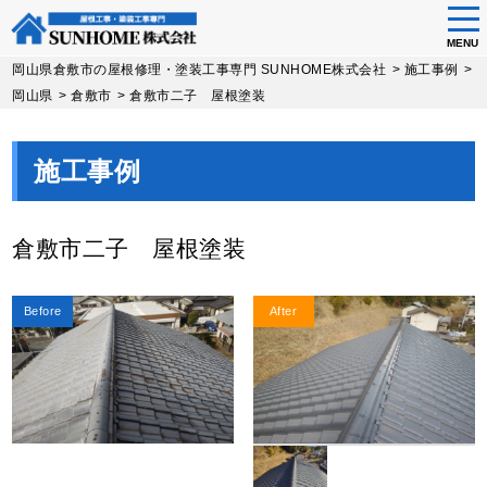
tog
nav
MENU
Skip
岡山県倉敷市の屋根修理・塗装工事専門 SUNHOME株式会社
>
施工事例
>
to
岡山県
>
倉敷市
>
倉敷市二子 屋根塗装
main
content
施工事例
倉敷市二子 屋根塗装
Before
After