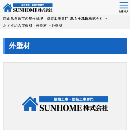
tog
nav
MENU
Skip
岡山県倉敷市の屋根修理・塗装工事専門 SUNHOME株式会社
>
to
おすすめの屋根材・外壁材
>
外壁材
main
content
外壁材