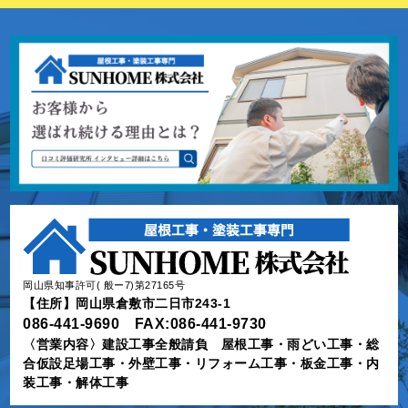
岡山県知事許可( 般ー7)第27165号
【住所】岡山県倉敷市二日市243-1
086-441-9690 FAX:086-441-9730
〈営業内容〉建設工事全般請負 屋根工事・雨どい工事・総
合仮設足場工事・外壁工事・リフォーム工事・板金工事・内
装工事・解体工事