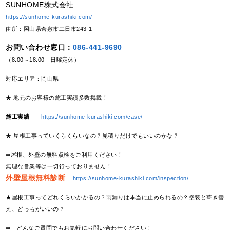
SUNHOME株式会社
https://sunhome-kurashiki.com/
住所：岡山県倉敷市二日市243-1
お問い合わせ窓口：
086-441-9690
（8:00～18:00 日曜定休）
対応エリア：岡山県
★ 地元のお客様の施工実績多数掲載！
施工実績
https://sunhome-kurashiki.com/case/
★ 屋根工事っていくらくらいなの？見積りだけでもいいのかな？
➡屋根、外壁の無料点検をご利用ください！
無理な営業等は一切行っておりません！
外壁屋根無料診断
https://sunhome-kurashiki.com/inspection/
★屋根工事ってどれくらいかかるの？雨漏りは本当に止められるの？塗装と葺き替
え、どっちがいいの？
➡ どんなご質問でもお気軽にお問い合わせください！