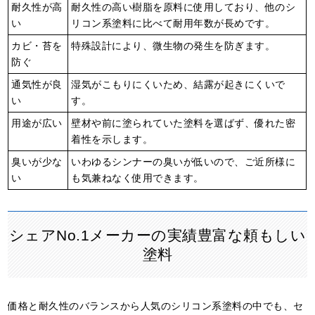
耐久性が高
耐久性の高い樹脂を原料に使用しており、
他のシ
い
リコン系塗料に比べて
耐用年数が長めです。
カビ・苔を
特殊設計により、微生物の発生を防ぎます。
防ぐ
通気性が良
湿気がこもりにくいため、結露が起きにくいで
い
す。
用途が広い
壁材や前に塗られていた塗料を選ばず、優れた密
着性を示します。
臭いが少な
いわゆるシンナーの臭いが低いので、ご近所様に
い
も気兼ねなく使用できます。
シェアNo.1メーカーの実績豊富な頼もしい
塗料
価格と耐久性のバランスから人気のシリコン系塗料の中でも、セ