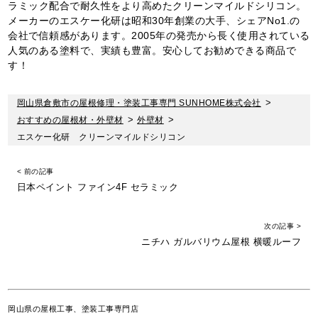
ラミック配合で耐久性をより高めたクリーンマイルドシリコン。
メーカーのエスケー化研は昭和30年創業の大手、シェアNo1.の
会社で信頼感があります。2005年の発売から長く使用されている
人気のある塗料で、実績も豊富。安心してお勧めできる商品で
す！
岡山県倉敷市の屋根修理・塗装工事専門 SUNHOME株式会社
>
おすすめの屋根材・外壁材
>
外壁材
>
エスケー化研 クリーンマイルドシリコン
< 前の記事
日本ペイント ファイン4F セラミック
次の記事 >
ニチハ ガルバリウム屋根 横暖ルーフ
岡山県の屋根工事、塗装工事専門店