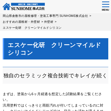
tog
nav
MENU
Skip
岡山県倉敷市の屋根修理・塗装工事専門 SUNHOME株式会社
>
to
おすすめの屋根材・外壁材
>
外壁材
>
main
エスケー化研 クリーンマイルドシリコン
content
エスケー化研 クリーンマイルド
シリコン
独自のセラミック複合技術でキレイが続く
まずは、塗装から6ヶ月経過を想定した試験結果をご覧くださ
い。
汎用塗料ではくっきりと雨筋汚れが付いてしまっているのに対