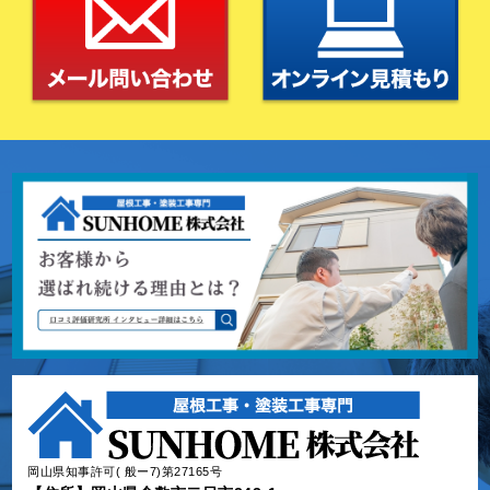
岡山県知事許可( 般ー7)第27165号