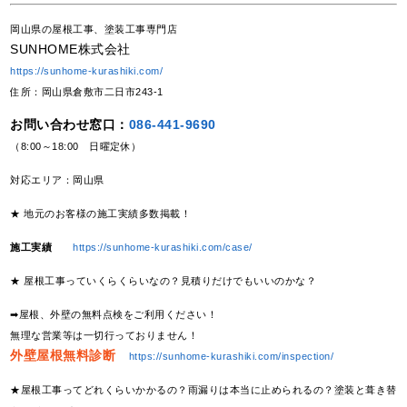
岡山県の屋根工事、塗装工事専門店
SUNHOME株式会社
https://sunhome-kurashiki.com/
住所：岡山県倉敷市二日市243-1
お問い合わせ窓口：
086-441-9690
（8:00～18:00 日曜定休）
対応エリア：岡山県
★ 地元のお客様の施工実績多数掲載！
施工実績
https://sunhome-kurashiki.com/case/
★ 屋根工事っていくらくらいなの？見積りだけでもいいのかな？
➡屋根、外壁の無料点検をご利用ください！
無理な営業等は一切行っておりません！
外壁屋根無料診断
https://sunhome-kurashiki.com/inspection/
★屋根工事ってどれくらいかかるの？雨漏りは本当に止められるの？塗装と葺き替