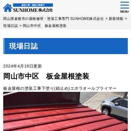
tog
nav
MENU
Skip
岡山県倉敷市の屋根修理・塗装工事専門 SUNHOME株式会社
>
新着情報
>
to
現場日誌
>
岡山市中区 板金屋根塗装
main
content
現場日誌
2024年4月19日更新
岡山市中区 板金屋根塗装
板金屋根の塗装工事下塗り(錆止め)エポラオールプライマー