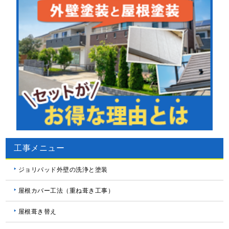
工事メニュー
ジョリパッド外壁の洗浄と塗装
屋根カバー工法（重ね葺き工事）
屋根葺き替え