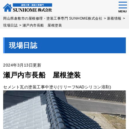
tog
nav
MENU
Skip
岡山県倉敷市の屋根修理・塗装工事専門 SUNHOME株式会社
>
新着情報
>
to
現場日誌
>
瀬戸内市長船 屋根塗装
main
content
現場日誌
2024年3月13日更新
瀬戸内市長船 屋根塗装
セメント瓦の塗装工事中塗り(リリーフNADシリコン溶剤)