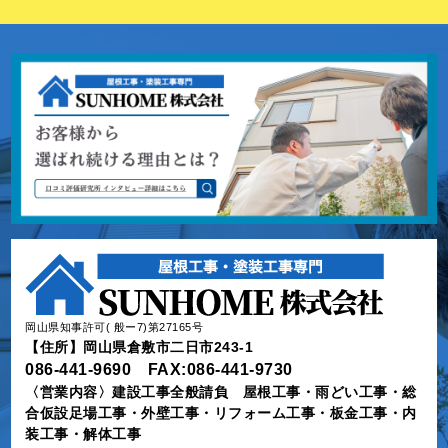
岡山県知事許可( 般ー7)第27165号
【住所】岡山県倉敷市二日市243-1
086-441-9690 FAX:086-441-9730
〈営業内容〉建設工事全般請負 屋根工事・雨どい工事・総
合仮設足場工事・外壁工事・リフォーム工事・板金工事・内
装工事・解体工事