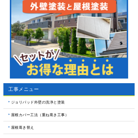
工事メニュー
ジョリパッド外壁の洗浄と塗装
屋根カバー工法（重ね葺き工事）
屋根葺き替え