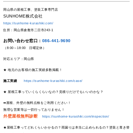
岡山県の屋根工事、塗装工事専門店
SUNHOME株式会社
https://sunhome-kurashiki.com/
住所：岡山県倉敷市二日市243-1
お問い合わせ窓口：
086-441-9690
（8:00～18:00 日曜定休）
対応エリア：岡山県
★ 地元のお客様の施工実績多数掲載！
施工実績
https://sunhome-kurashiki.com/case/
★ 屋根工事っていくらくらいなの？見積りだけでもいいのかな？
➡屋根、外壁の無料点検をご利用ください！
無理な営業等は一切行っておりません！
外壁屋根無料診断
https://sunhome-kurashiki.com/inspection/
★屋根工事ってどれくらいかかるの？雨漏りは本当に止められるの？塗装と葺き替