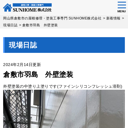
tog
nav
MENU
Skip
岡山県倉敷市の屋根修理・塗装工事専門 SUNHOME株式会社
>
新着情報
>
to
現場日誌
>
倉敷市羽島 外壁塗装
main
content
現場日誌
2024年2月14日更新
倉敷市羽島 外壁塗装
外壁塗装の中塗り上塗りです(ファインシリコンフレッシュ溶剤)