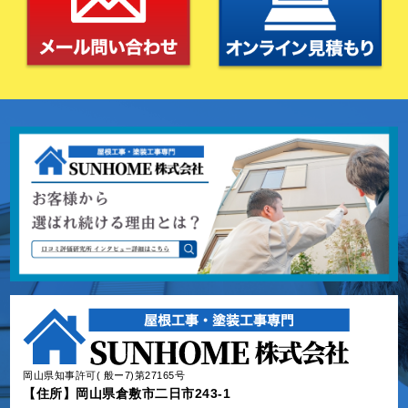
岡山県知事許可( 般ー7)第27165号
【住所】岡山県倉敷市二日市243-1