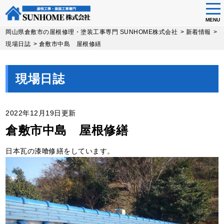
tog
nav
MENU
Skip
岡山県倉敷市の屋根修理・塗装工事専門 SUNHOME株式会社
>
新着情報
>
to
現場日誌
>
倉敷市中島 屋根修繕
main
content
現場日誌
2022年12月19日更新
倉敷市中島 屋根修繕
日本瓦の漆喰修繕をしています。