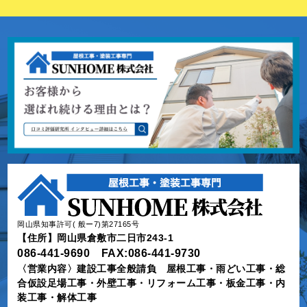
岡山県知事許可( 般ー7)第27165号
【住所】岡山県倉敷市二日市243-1
086-441-9690 FAX:086-441-9730
〈営業内容〉建設工事全般請負 屋根工事・雨どい工事・総
合仮設足場工事・外壁工事・リフォーム工事・板金工事・内
装工事・解体工事