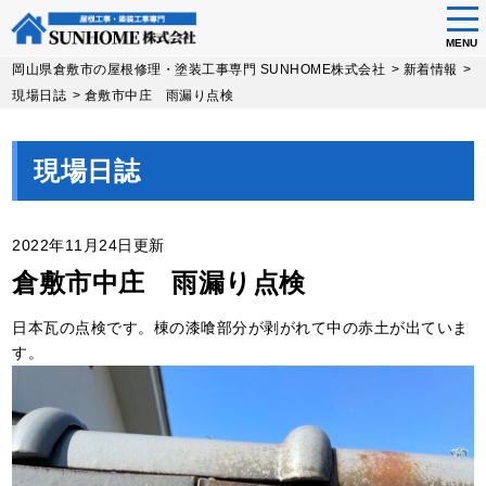
tog
nav
MENU
Skip
岡山県倉敷市の屋根修理・塗装工事専門 SUNHOME株式会社
>
新着情報
>
to
現場日誌
>
倉敷市中庄 雨漏り点検
main
content
現場日誌
2022年11月24日更新
倉敷市中庄 雨漏り点検
日本瓦の点検です。棟の漆喰部分が剥がれて中の赤土が出ていま
す。