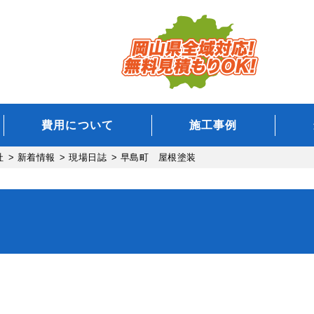
費用について
施工事例
社
>
新着情報
>
現場日誌
>
早島町 屋根塗装