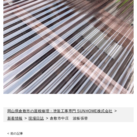
岡山県倉敷市の屋根修理・塗装工事専門 SUNHOME株式会社
>
新着情報
>
現場日誌
>
倉敷市中庄 波板張替
< 前の記事