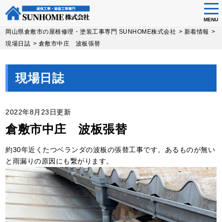
tog
nav
MENU
Skip
岡山県倉敷市の屋根修理・塗装工事専門 SUNHOME株式会社
>
新着情報
>
to
現場日誌
>
倉敷市中庄 波板張替
main
content
現場日誌
2022年8月23日更新
倉敷市中庄 波板張替
約30年近くたつベランダの波板の張替工事です。あるものが無い
と雨漏りの原因にも繋がります。