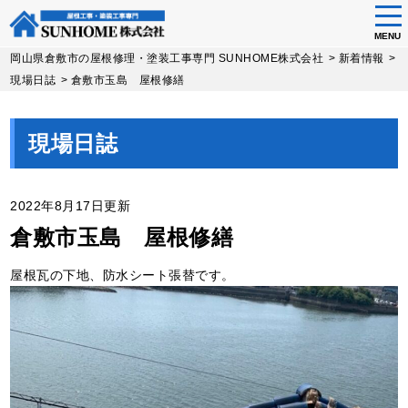
tog
nav
MENU
Skip
岡山県倉敷市の屋根修理・塗装工事専門 SUNHOME株式会社
>
新着情報
>
to
現場日誌
>
倉敷市玉島 屋根修繕
main
content
現場日誌
2022年8月17日更新
倉敷市玉島 屋根修繕
屋根瓦の下地、防水シート張替です。