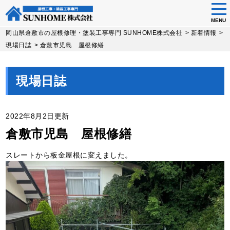
tog
nav
MENU
Skip
岡山県倉敷市の屋根修理・塗装工事専門 SUNHOME株式会社
>
新着情報
>
to
現場日誌
>
倉敷市児島 屋根修繕
main
content
現場日誌
2022年8月2日更新
倉敷市児島 屋根修繕
スレートから板金屋根に変えました。