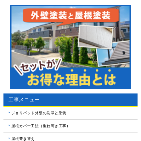
工事メニュー
ジョリパッド外壁の洗浄と塗装
屋根カバー工法（重ね葺き工事）
屋根葺き替え