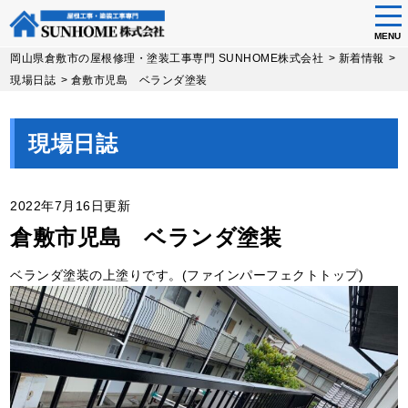
tog
nav
MENU
Skip
岡山県倉敷市の屋根修理・塗装工事専門 SUNHOME株式会社
>
新着情報
>
to
現場日誌
>
倉敷市児島 ベランダ塗装
main
content
現場日誌
2022年7月16日更新
倉敷市児島 ベランダ塗装
ベランダ塗装の上塗りです。(ファインパーフェクトトップ)