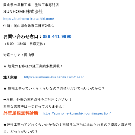
岡山県の屋根工事、塗装工事専門店
SUNHOME株式会社
https://sunhome-kurashiki.com/
住所：岡山県倉敷市二日市243-1
お問い合わせ窓口：
086-441-9690
（8:00～18:00 日曜定休）
対応エリア：岡山県
★ 地元のお客様の施工実績多数掲載！
施工実績
https://sunhome-kurashiki.com/case/
★ 屋根工事っていくらくらいなの？見積りだけでもいいのかな？
➡屋根、外壁の無料点検をご利用ください！
無理な営業等は一切行っておりません！
外壁屋根無料診断
https://sunhome-kurashiki.com/inspection/
★屋根工事ってどれくらいかかるの？雨漏りは本当に止められるの？塗装と葺き替
え、どっちがいいの？