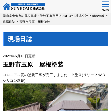
tog
nav
MENU
Skip
岡山県倉敷市の屋根修理・塗装工事専門 SUNHOME株式会社
>
新着情報
>
to
現場日誌
>
玉野市玉原 屋根塗装
main
content
現場日誌
2022年6月13日更新
玉野市玉原 屋根塗装
コロニアル瓦の塗装工事が完工しました。上塗り(リリーフNAD
シリコン溶剤)