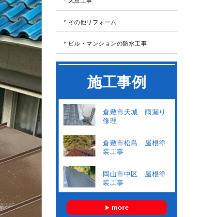
天窓工事
その他リフォーム
ビル・マンションの防水工事
施工事例
倉敷市天城 雨漏り
修理
倉敷市松島 屋根塗
装工事
岡山市中区 屋根塗
装工事
more