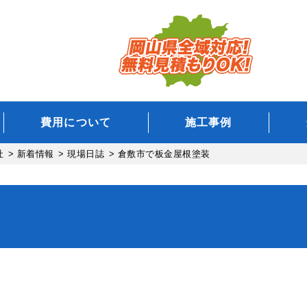
費用について
施工事例
社
>
新着情報
>
現場日誌
>
倉敷市で板金屋根塗装