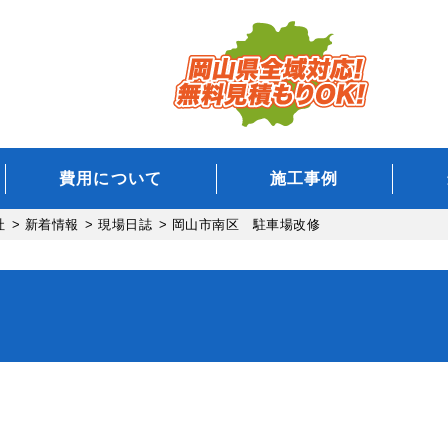
費用について
施工事例
社
>
新着情報
>
現場日誌
>
岡山市南区 駐車場改修