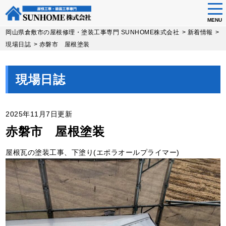
tog
nav
MENU
Skip
岡山県倉敷市の屋根修理・塗装工事専門 SUNHOME株式会社
>
新着情報
>
to
現場日誌
>
赤磐市 屋根塗装
main
content
現場日誌
2025年11月7日更新
赤磐市 屋根塗装
屋根瓦の塗装工事、下塗り(エポラオールプライマー)