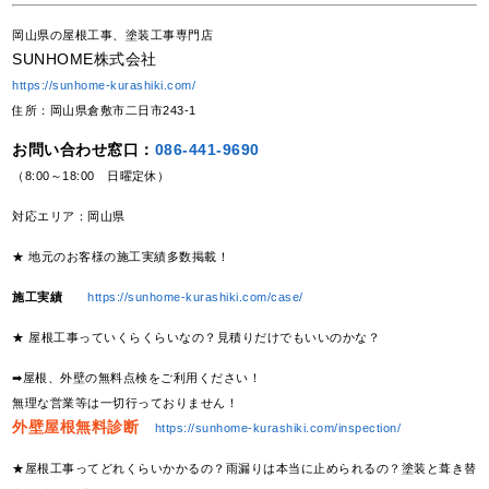
岡山県の屋根工事、塗装工事専門店
SUNHOME株式会社
https://sunhome-kurashiki.com/
住所：岡山県倉敷市二日市243-1
お問い合わせ窓口：
086-441-9690
（8:00～18:00 日曜定休）
対応エリア：岡山県
★ 地元のお客様の施工実績多数掲載！
施工実績
https://sunhome-kurashiki.com/case/
★ 屋根工事っていくらくらいなの？見積りだけでもいいのかな？
➡屋根、外壁の無料点検をご利用ください！
無理な営業等は一切行っておりません！
外壁屋根無料診断
https://sunhome-kurashiki.com/inspection/
★屋根工事ってどれくらいかかるの？雨漏りは本当に止められるの？塗装と葺き替