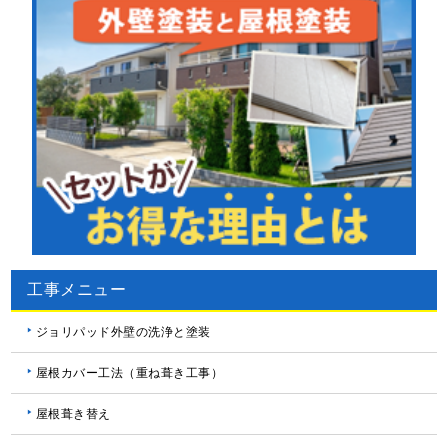
工事メニュー
ジョリパッド外壁の洗浄と塗装
屋根カバー工法（重ね葺き工事）
屋根葺き替え