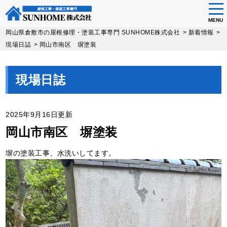
tog
nav
MENU
Skip
岡山県倉敷市の屋根修理・塗装工事専門 SUNHOME株式会社
>
新着情報
>
to
現場日誌
>
岡山市南区 塀塗装
main
content
現場日誌
2025年9月16日更新
岡山市南区 塀塗装
塀の塗装工事、水洗いしてます。