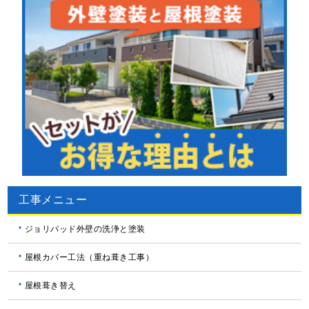
工事メニュー
ジョリパッド外壁の洗浄と塗装
屋根カバー工法（重ね葺き工事）
屋根葺き替え