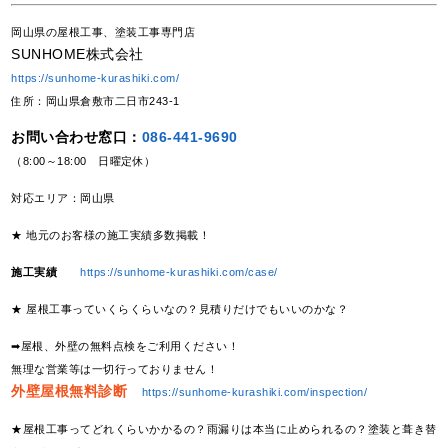
岡山県の屋根工事、塗装工事専門店
SUNHOME株式会社
https://sunhome-kurashiki.com/
住所：岡山県倉敷市二日市243-1
お問い合わせ窓口：
086-441-9690
（8:00～18:00 日曜定休）
対応エリア：岡山県
★ 地元のお客様の施工実績多数掲載！
施工実績
https://sunhome-kurashiki.com/case/
★ 屋根工事っていくらくらいなの？見積りだけでもいいのかな？
➡屋根、外壁の無料点検をご利用ください！
無理な営業等は一切行っておりません！
外壁屋根無料診断
https://sunhome-kurashiki.com/inspection/
★屋根工事ってどれくらいかかるの？雨漏りは本当に止められるの？塗装と葺き替