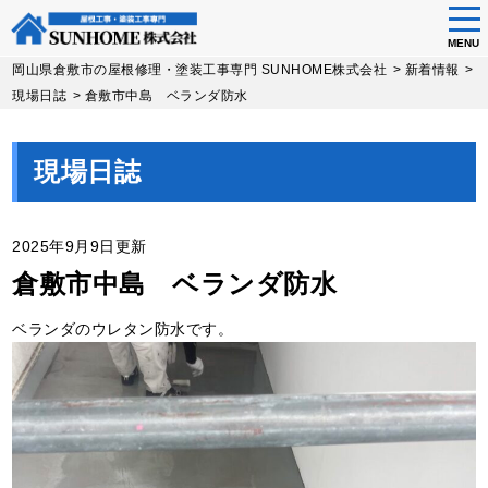
tog
nav
MENU
Skip
岡山県倉敷市の屋根修理・塗装工事専門 SUNHOME株式会社
>
新着情報
>
to
現場日誌
>
倉敷市中島 ベランダ防水
main
content
現場日誌
2025年9月9日更新
倉敷市中島 ベランダ防水
ベランダのウレタン防水です。