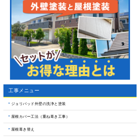
工事メニュー
ジョリパッド外壁の洗浄と塗装
屋根カバー工法（重ね葺き工事）
屋根葺き替え