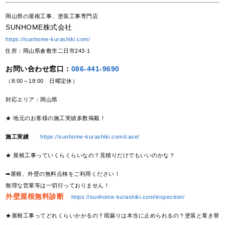
岡山県の屋根工事、塗装工事専門店
SUNHOME株式会社
https://sunhome-kurashiki.com/
住所：岡山県倉敷市二日市243-1
お問い合わせ窓口：
086-441-9690
（8:00～18:00 日曜定休）
対応エリア：岡山県
★ 地元のお客様の施工実績多数掲載！
施工実績
https://sunhome-kurashiki.com/case/
★ 屋根工事っていくらくらいなの？見積りだけでもいいのかな？
➡屋根、外壁の無料点検をご利用ください！
無理な営業等は一切行っておりません！
外壁屋根無料診断
https://sunhome-kurashiki.com/inspection/
★屋根工事ってどれくらいかかるの？雨漏りは本当に止められるの？塗装と葺き替