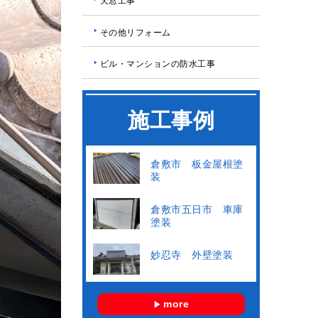
天窓工事
その他リフォーム
ビル・マンションの防水工事
施工事例
倉敷市 板金屋根塗
装
倉敷市五日市 車庫
塗装
妙忍寺 外壁塗装
more