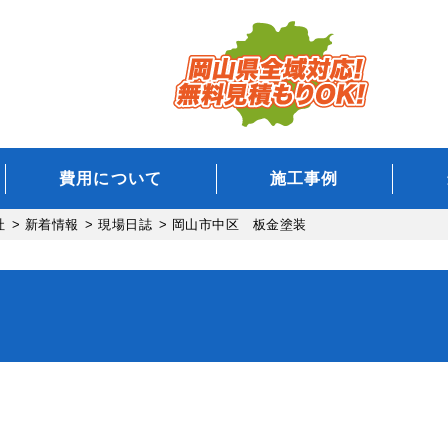
費用について
施工事例
社
>
新着情報
>
現場日誌
>
岡山市中区 板金塗装