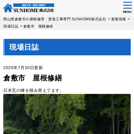
tog
nav
MENU
Skip
岡山県倉敷市の屋根修理・塗装工事専門 SUNHOME株式会社
>
新着情報
>
to
現場日誌
>
倉敷市 屋根修繕
main
content
現場日誌
2025年7月10日更新
倉敷市 屋根修繕
日本瓦の棟を積み替えてます。