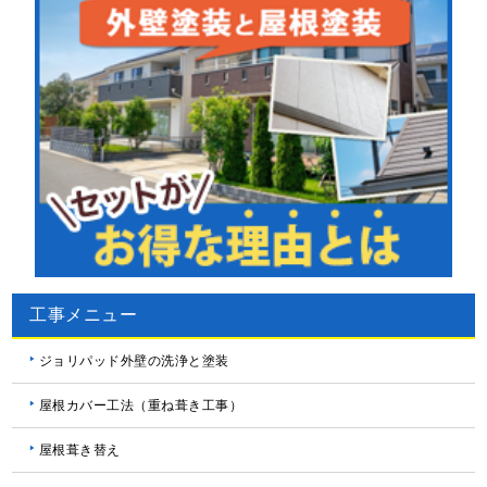
工事メニュー
ジョリパッド外壁の洗浄と塗装
屋根カバー工法（重ね葺き工事）
屋根葺き替え