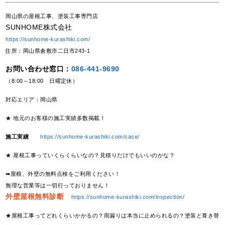
岡山県の屋根工事、塗装工事専門店
SUNHOME株式会社
https://sunhome-kurashiki.com/
住所：岡山県倉敷市二日市243-1
お問い合わせ窓口：
086-441-9690
（8:00～18:00 日曜定休）
対応エリア：岡山県
★ 地元のお客様の施工実績多数掲載！
施工実績
https://sunhome-kurashiki.com/case/
★ 屋根工事っていくらくらいなの？見積りだけでもいいのかな？
➡屋根、外壁の無料点検をご利用ください！
無理な営業等は一切行っておりません！
外壁屋根無料診断
https://sunhome-kurashiki.com/inspection/
★屋根工事ってどれくらいかかるの？雨漏りは本当に止められるの？塗装と葺き替