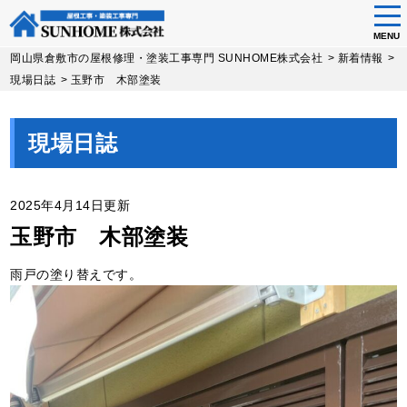
tog
nav
MENU
Skip
岡山県倉敷市の屋根修理・塗装工事専門 SUNHOME株式会社
>
新着情報
>
to
現場日誌
>
玉野市 木部塗装
main
content
現場日誌
2025年4月14日更新
玉野市 木部塗装
雨戸の塗り替えです。