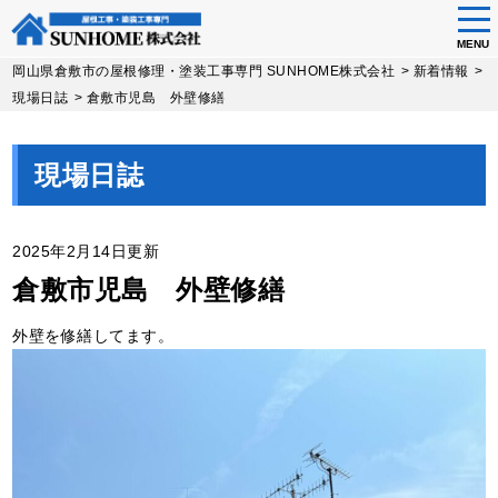
tog
nav
MENU
Skip
岡山県倉敷市の屋根修理・塗装工事専門 SUNHOME株式会社
>
新着情報
>
to
現場日誌
>
倉敷市児島 外壁修繕
main
content
現場日誌
2025年2月14日更新
倉敷市児島 外壁修繕
外壁を修繕してます。