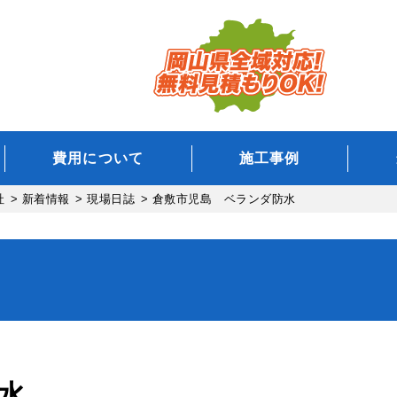
費用について
施工事例
社
>
新着情報
>
現場日誌
>
倉敷市児島 ベランダ防水
水