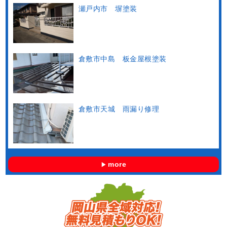
瀬戸内市 塀塗装
倉敷市中島 板金屋根塗装
倉敷市天城 雨漏り修理
more