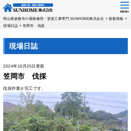
tog
nav
MENU
Skip
岡山県倉敷市の屋根修理・塗装工事専門 SUNHOME株式会社
>
新着情報
>
to
現場日誌
>
笠岡市 伐採
main
content
現場日誌
2024年10月25日更新
笠岡市 伐採
伐採作業が完工です。