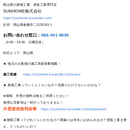
岡山県の屋根工事、塗装工事専門店
SUNHOME株式会社
https://sunhome-kurashiki.com/
住所：岡山県倉敷市二日市243-1
お問い合わせ窓口：
086-441-9690
（8:00～18:00 日曜定休）
対応エリア：岡山県
★ 地元のお客様の施工実績多数掲載！
施工実績
https://sunhome-kurashiki.com/case/
★ 屋根工事っていくらくらいなの？見積りだけでもいいのかな？
➡屋根、外壁の無料点検をご利用ください！
無理な営業等は一切行っておりません！
外壁屋根無料診断
https://sunhome-kurashiki.com/inspection/
★屋根工事ってどれくらいかかるの？雨漏りは本当に止められるの？塗装と葺き替
え、どっちがいいの？