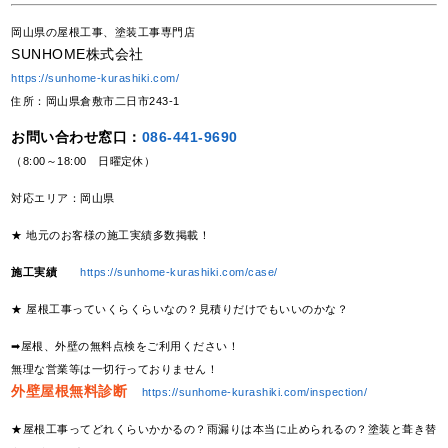
岡山県の屋根工事、塗装工事専門店
SUNHOME株式会社
https://sunhome-kurashiki.com/
住所：岡山県倉敷市二日市243-1
お問い合わせ窓口：
086-441-9690
（8:00～18:00 日曜定休）
対応エリア：岡山県
★ 地元のお客様の施工実績多数掲載！
施工実績
https://sunhome-kurashiki.com/case/
★ 屋根工事っていくらくらいなの？見積りだけでもいいのかな？
➡屋根、外壁の無料点検をご利用ください！
無理な営業等は一切行っておりません！
外壁屋根無料診断
https://sunhome-kurashiki.com/inspection/
★屋根工事ってどれくらいかかるの？雨漏りは本当に止められるの？塗装と葺き替