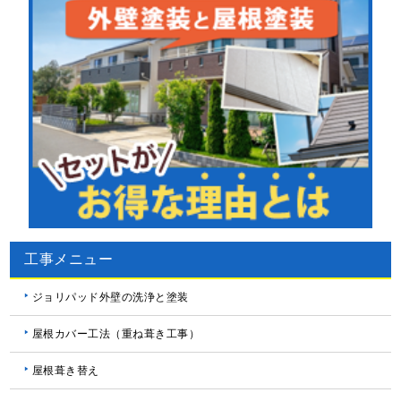
工事メニュー
ジョリパッド外壁の洗浄と塗装
屋根カバー工法（重ね葺き工事）
屋根葺き替え