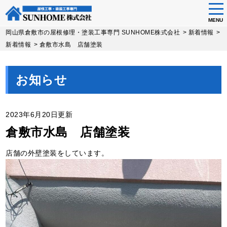
tog
nav
MENU
Skip
岡山県倉敷市の屋根修理・塗装工事専門 SUNHOME株式会社
>
新着情報
>
to
新着情報
>
倉敷市水島 店舗塗装
main
content
お知らせ
2023年6月20日更新
倉敷市水島 店舗塗装
店舗の外壁塗装をしています。