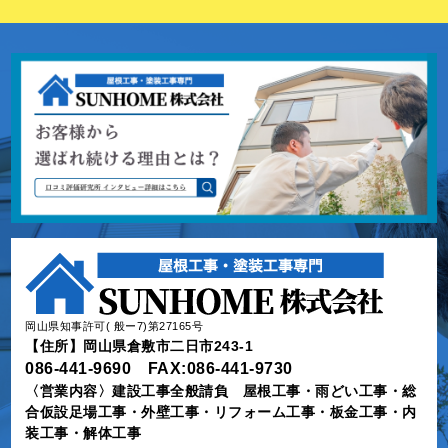
岡山県知事許可( 般ー7)第27165号
【住所】岡山県倉敷市二日市243-1
086-441-9690 FAX:086-441-9730
〈営業内容〉建設工事全般請負 屋根工事・雨どい工事・総
合仮設足場工事・外壁工事・リフォーム工事・板金工事・内
装工事・解体工事