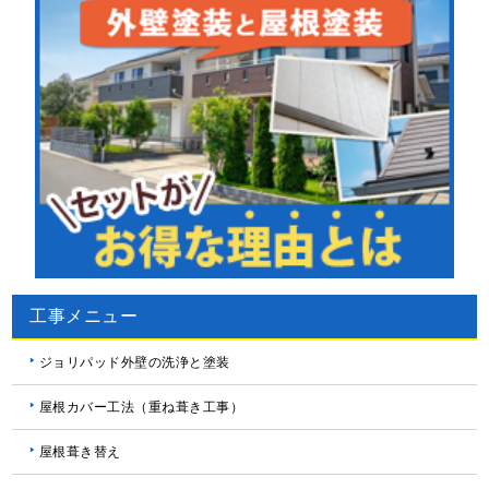
工事メニュー
ジョリパッド外壁の洗浄と塗装
屋根カバー工法（重ね葺き工事）
屋根葺き替え