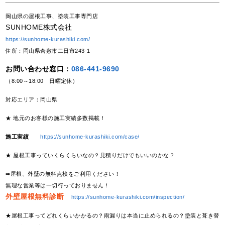
岡山県の屋根工事、塗装工事専門店
SUNHOME株式会社
https://sunhome-kurashiki.com/
住所：岡山県倉敷市二日市243-1
お問い合わせ窓口：
086-441-9690
（8:00～18:00 日曜定休）
対応エリア：岡山県
★ 地元のお客様の施工実績多数掲載！
施工実績
https://sunhome-kurashiki.com/case/
★ 屋根工事っていくらくらいなの？見積りだけでもいいのかな？
➡屋根、外壁の無料点検をご利用ください！
無理な営業等は一切行っておりません！
外壁屋根無料診断
https://sunhome-kurashiki.com/inspection/
★屋根工事ってどれくらいかかるの？雨漏りは本当に止められるの？塗装と葺き替