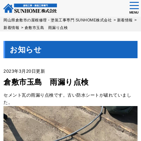
tog
nav
MENU
Skip
岡山県倉敷市の屋根修理・塗装工事専門 SUNHOME株式会社
>
新着情報
>
to
新着情報
>
倉敷市玉島 雨漏り点検
main
content
お知らせ
2023年3月20日更新
倉敷市玉島 雨漏り点検
セメント瓦の雨漏り点検です。古い防水シートが破れていまし
た。