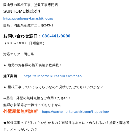
岡山県の屋根工事、塗装工事専門店
SUNHOME株式会社
https://sunhome-kurashiki.com/
住所：岡山県倉敷市二日市243-1
お問い合わせ窓口：
086-441-9690
（8:00～18:00 日曜定休）
対応エリア：岡山県
★ 地元のお客様の施工実績多数掲載！
施工実績
https://sunhome-kurashiki.com/case/
★ 屋根工事っていくらくらいなの？見積りだけでもいいのかな？
➡屋根、外壁の無料点検をご利用ください！
無理な営業等は一切行っておりません！
外壁屋根無料診断
https://sunhome-kurashiki.com/inspection/
★屋根工事ってどれくらいかかるの？雨漏りは本当に止められるの？塗装と葺き替
え、どっちがいいの？