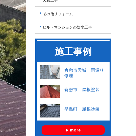
天窓工事
その他リフォーム
ビル・マンションの防水工事
施工事例
倉敷市天城 雨漏り
修理
倉敷市 屋根塗装
早島町 屋根塗装
more