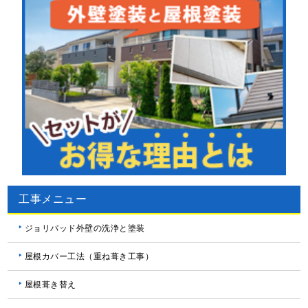
工事メニュー
ジョリパッド外壁の洗浄と塗装
屋根カバー工法（重ね葺き工事）
屋根葺き替え