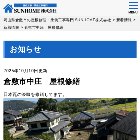
tog
nav
MENU
Skip
岡山県倉敷市の屋根修理・塗装工事専門 SUNHOME株式会社
>
新着情報
>
to
新着情報
>
倉敷市中庄 屋根修繕
main
content
お知らせ
2025年10月10日更新
倉敷市中庄 屋根修繕
日本瓦の漆喰を修繕してます。