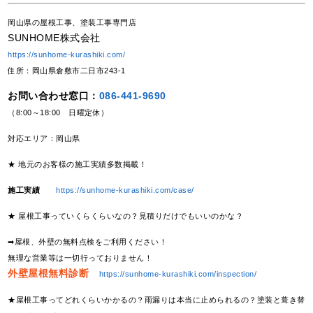
岡山県の屋根工事、塗装工事専門店
SUNHOME株式会社
https://sunhome-kurashiki.com/
住所：岡山県倉敷市二日市243-1
お問い合わせ窓口：
086-441-9690
（8:00～18:00 日曜定休）
対応エリア：岡山県
★ 地元のお客様の施工実績多数掲載！
施工実績
https://sunhome-kurashiki.com/case/
★ 屋根工事っていくらくらいなの？見積りだけでもいいのかな？
➡屋根、外壁の無料点検をご利用ください！
無理な営業等は一切行っておりません！
外壁屋根無料診断
https://sunhome-kurashiki.com/inspection/
★屋根工事ってどれくらいかかるの？雨漏りは本当に止められるの？塗装と葺き替