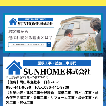
岡山県知事許可( 般ー7)第27165号
【住所】岡山県倉敷市二日市243-1
086-441-9690 FAX:086-441-9730
〈営業内容〉建設工事全般請負 屋根工事・雨どい工事・総
合仮設足場工事・外壁工事・リフォーム工事・板金工事・内
装工事・解体工事