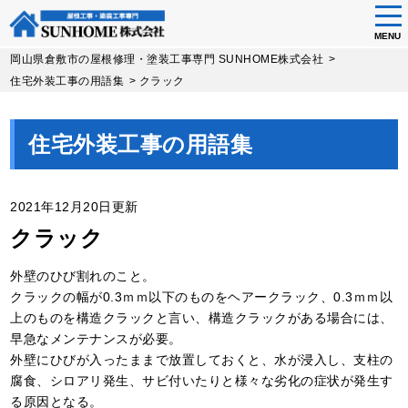
tog
nav
MENU
Skip
岡山県倉敷市の屋根修理・塗装工事専門 SUNHOME株式会社
>
to
住宅外装工事の用語集
>
クラック
main
content
住宅外装工事の用語集
2021年12月20日更新
クラック
外壁のひび割れのこと。
クラックの幅が0.3ｍｍ以下のものをヘアークラック、0.3ｍｍ以
上のものを構造クラックと言い、構造クラックがある場合には、
早急なメンテナンスが必要。
外壁にひびが入ったままで放置しておくと、水が浸入し、支柱の
腐食、シロアリ発生、サビ付いたりと様々な劣化の症状が発生す
る原因となる。